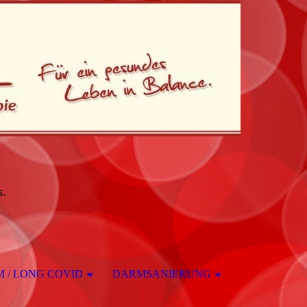
s.
 / LONG COVID
DARMSANIERUNG