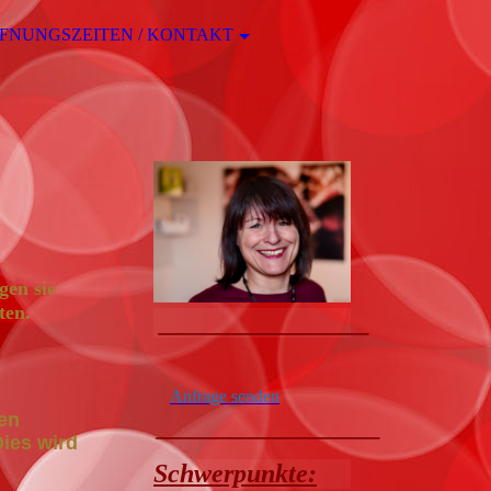
FNUNGSZEITEN / KONTAKT
gen sie
ten.
________________
Anfrage senden
gen
_________________
ies wird
Schwerpunkte: