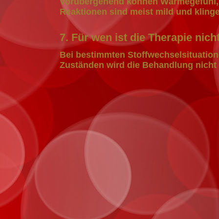
Vorübergehend können Wärmegefühl, l
Reaktionen sind meist mild und klinge
7. Für wen ist die Therapie nich
Bei bestimmten Stoffwechselsituation
Zuständen wird die Behandlung nicht 