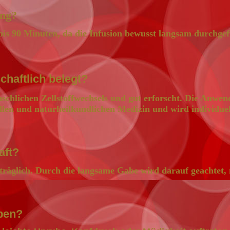
ung?
 bis 90 Minuten, da die Infusion bewusst langsam durchge
chaftlich belegt?
nschlichen Zellstoffwechsels und gut erforscht. Die Anwen
llen und naturheilkundlichen Medizin und wird individuel
aft?
verträglich. Durch die langsame Gabe wird darauf geachtet,
ben?