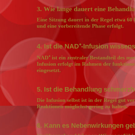
3. Wie lange dauert eine Behandl
Eine Sitzung dauert in der Regel etwa 60
und eine vorbereitende Phase erfolgt.
4. Ist die NAD⁺-Infusion wissens
NAD⁺ ist ein zentraler Bestandteil des me
Infusion erfolgt im Rahmen der funktione
eingesetzt.
5. Ist die Behandlung schmerzh
Die Infusion selbst ist in der Regel gut 
Reaktionen möglichst gering zu halten.
6. Kann es Nebenwirkungen ge