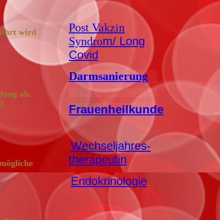
Post Vakzin
führt wird
m/ Long
Syndro
Covid
Darmsanierung
dung als
l
Frauenheilkunde
Wechseljahres-
therapeutin
 mögliche
Endokrinologie