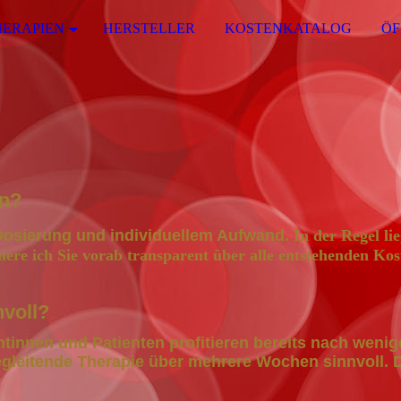
HERAPIEN
HERSTELLER
KOSTENKATALOG
ÖF
on?
 Dosierung und individuellem Aufwand.
In der Regel lie
ere ich Sie vorab transparent über alle entstehenden Kos
nvoll?
entinnen und Patienten profitieren bereits nach weni
gleitende Therapie über mehrere Wochen sinnvoll. D