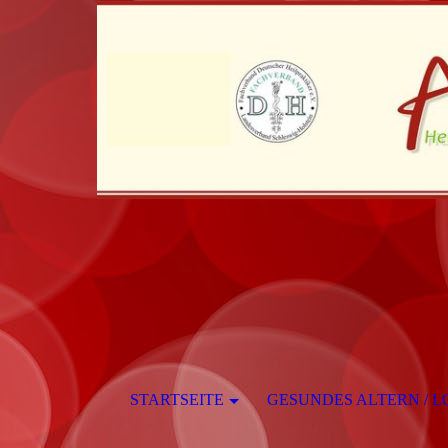
G
STARTSEITE
GESUNDES ALTERN / L