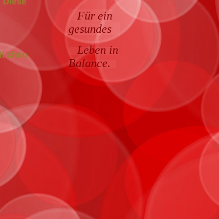
 Diese
Für ein
gesundes
Leben in
tlichen
Balance.