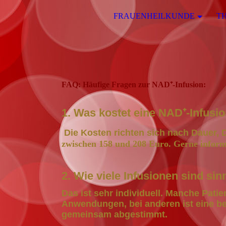
FRAUENHEILKUNDE
T
FAQ: Häufige Fragen zur NAD⁺-Infusion:
1. Was kostet eine NAD⁺-Infusi
Die Kosten richten sich nach Dauer,
zwischen 158 und 208 Euro. Gerne informi
2. Wie viele Infusionen sind sin
Das ist sehr individuell. Manche Pati
Anwendungen, bei anderen ist eine be
gemeinsam abgestimmt.