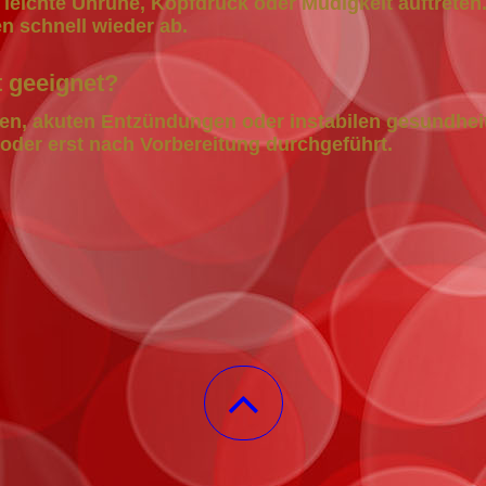
eichte Unruhe, Kopfdruck oder Müdigkeit auftreten.
n schnell wieder ab.
t geeignet?
en, akuten Entzündungen oder instabilen gesundhei
oder erst nach Vorbereitung durchgeführt.