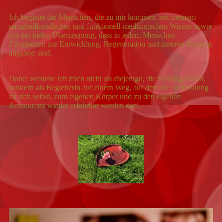
Ich begleite die Menschen, die zu mir kommen, mit meinem
naturheilkundlichen und funktionell-medizinischen Wissen sowie
mit der tiefen Überzeugung, dass in jedem Menschen
Fähigkeiten zur Entwicklung, Regeneration und inneren Heilung
angelegt sind.
Dabei verstehe ich mich nicht als diejenige, die Heilung macht,
sondern als Begleiterin auf einem Weg, auf dem die Verbindung
zu sich selbst, zum eigenen Körper und zu den eigenen
Ressourcen wieder erfahrbar werden darf.