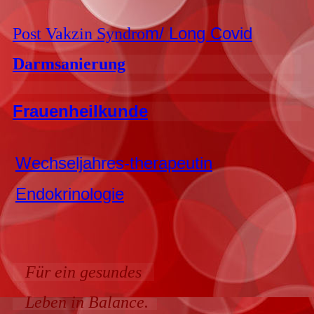
m/ Long Covid
Post Vakzin Syndro
Darmsanierung
Frauenheilkunde
Wechseljahres-therapeutin
Endokrinologie
Für ein gesundes
Leben in Balance.