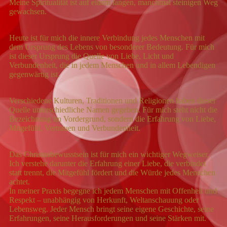
Meine Spiritualität ist auf einem langen, manchmal steinigen Weg
gewachsen.
Heute ist für mich die innere Verbindung jedes Menschen mit
dem Ursprung des Lebens von besonderer Bedeutung. Für mich
ist dieser Ursprung die Quelle von Liebe, Licht und
Verbundenheit, die in jedem Menschen und in allem Lebendigen
gegenwärtig ist.
Verschiedene Kulturen, Traditionen und Religionen haben dieser
Quelle unterschiedliche Namen gegeben. Für mich steht nicht die
Bezeichnung im Vordergrund, sondern die Erfahrung von Liebe,
Mitgefühl, Vertrauen und Verbundenheit.
Das Christusbewusstsein ist für mich ein wichtiger Wegweiser.
Ich verstehe darunter die Erfahrung einer Liebe, die verbindet
statt trennt, die Mitgefühl fördert und die Würde jedes Menschen
achtet.
In meiner Praxis begegne ich jedem Menschen mit Offenheit und
Respekt – unabhängig von Herkunft, Weltanschauung oder
Lebensweg. Jeder Mensch bringt seine eigene Geschichte, seine
Erfahrungen, seine Herausforderungen und seine Stärken mit.